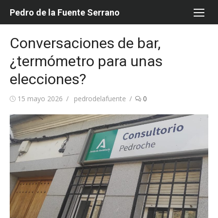
Saltar
Pedro de la Fuente Serrano
al
contenido
Conversaciones de bar,
¿termómetro para unas
elecciones?
Publicada
Autor
15 mayo 2026
pedrodelafuente
0
el