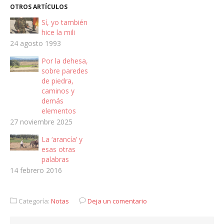
OTROS ARTÍCULOS
Sí, yo también
hice la mili
24 agosto 1993
Por la dehesa,
sobre paredes
de piedra,
caminos y
demás
elementos
27 noviembre 2025
La ‘arancía’ y
esas otras
palabras
14 febrero 2016
Categoría:
Notas
Deja un comentario