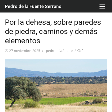
Saltar
Pedro de la Fuente Serrano
al
contenido
Por la dehesa, sobre paredes
de piedra, caminos y demás
elementos
Publicada
Autor
27 noviembre 2025
pedrodelafuente
0
el