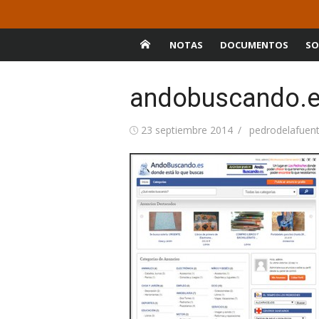
Saltar
Pedro de la Fuente
al
De Pedroche, Córdoba
contenido
NOTAS
DOCUMENTOS
SO
Serrano
andobuscando.
Publicada
Autor
23 septiembre 2014
pedrodelafuen
el