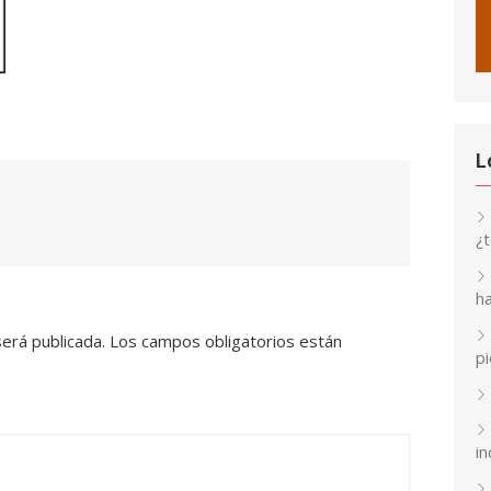
L
¿
h
será publicada.
Los campos obligatorios están
p
in