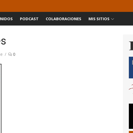
NIDOS
PODCAST
COLABORACIONES
MIS SITIOS
es
te
0