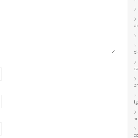
d
el
c
p
Ig
n
co