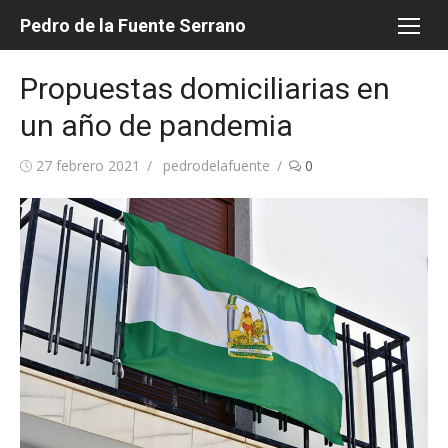
Saltar
Pedro de la Fuente Serrano
al
contenido
Propuestas domiciliarias en
un año de pandemia
Publicada
Autor
27 febrero 2021
pedrodelafuente
0
el