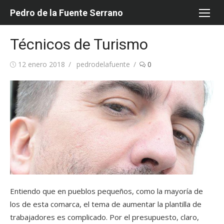
Saltar
Pedro de la Fuente Serrano
al
contenido
Técnicos de Turismo
Publicada
Autor
12 enero 2018
pedrodelafuente
0
el
Entiendo que en pueblos pequeños, como la mayoría de
los de esta comarca, el tema de aumentar la plantilla de
trabajadores es complicado. Por el presupuesto, claro,