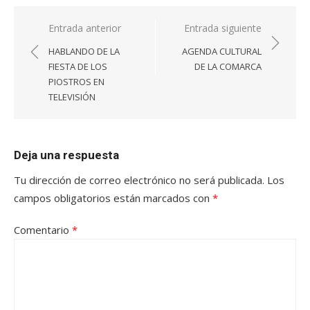
Navegación
Entrada anterior
Entrada siguiente
de
HABLANDO DE LA
AGENDA CULTURAL
entradas
FIESTA DE LOS
DE LA COMARCA
PIOSTROS EN
TELEVISIÓN
Deja una respuesta
Tu dirección de correo electrónico no será publicada.
Los
campos obligatorios están marcados con
*
Comentario
*