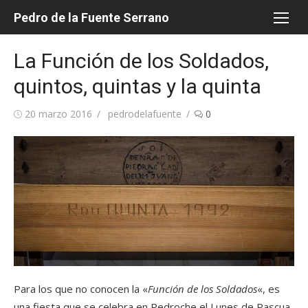
Saltar
Pedro de la Fuente Serrano
al
contenido
La Función de los Soldados,
quintos, quintas y la quinta
Publicada
Autor
20 marzo 2016
pedrodelafuente
0
el
Para los que no conocen la «
Función de los Soldados
«, es
una fiesta que se celebra en Pedroche el Lunes de Pascua